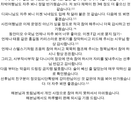
차박여행님도 자주 뵈니 정말 반가웠습니다. 저 보다 체력이 한 3배 정도 더 좋으신 것
같습니다.^^
디파니님도 자주 뵈니 이젠 닉네임도 입에 착 달라 붙은 것 같습니다. 다음에 또 뵈면
좋겠습니다.^^
사진여행님은 이제 운영진 아닌가 싶을 정도로 적극 참여 해주시니 더욱 감사하고 반
가웠습니다.ㅋ
동안미모 수국님 언제나 자주 뵈어 너무 좋아요. 이젠 F값 서로 묻지 않기~
언제나 태풍 같은 홍길동 카리스마로 분위기를 장악하시고 리드해 주시는 시우님 항
상 감사합니다.^^
언제나 스텔스기처럼 조용히 참여 하시고 묵묵히 협조해 주시는 청목님께서 참여 하
시니 항상 든든합니다.
그리고, 사부작사부작 잘 다니시며 정모에 연속 참여 하시어 자리를 빛내주시는 선후
님 반갑고 감사합니다.
다음 부터는 막걸리 드링킹 금지령 발효합니다. 술이 쎄신 줄 알았는데 매우 약하신 걸
로 확인됐습니다.
선후님의 친구분이 정모임시단톡방에 강미란님이신 것 같은데 처음 뵈어 반가웠습니
다. 더 자주 뵈면 좋겠습니다.^^
해븐님과 토림님께서 개인 사정으로 참여 하지 못하셔서 아쉬웠습니다.
해븐님께서도 하루빨리 완쾌 되시길 기원 드립니다.