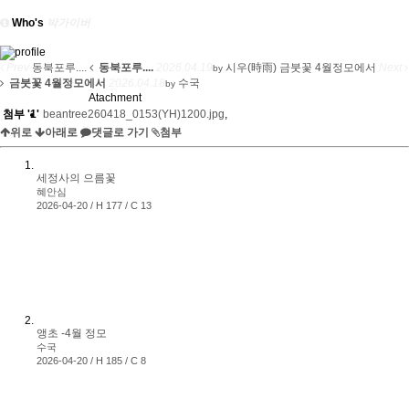
Who's
박가이버
Prev
동북포루....
동북포루....
2026.04.19
시우(時雨)
금붓꽃 4월정모에서
Next
by
금붓꽃 4월정모에서
2026.04.18
수국
by
Atachment
첨부
'
1
'
beantree260418_0153(YH)1200.jpg
,
위로
아래로
댓글로 가기
첨부
세정사의 으름꽃
혜안심
2026-04-20 / H 177 / C 13
앵초 -4월 정모
수국
2026-04-20 / H 185 / C 8