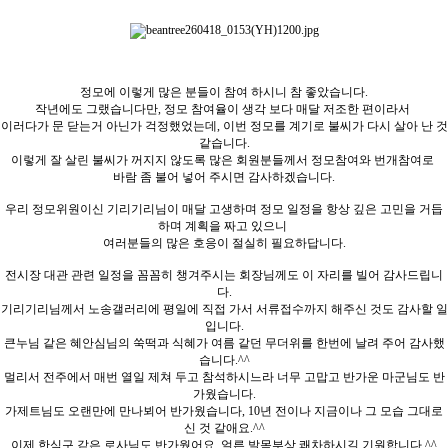
정모에 이렇게 많은 분들이 참여 하시니 참 좋았습니다.
작년에도 그랬습니다만, 정모 참여율이 생각 보다 매달 저조한 편이라서
이러다가 문 닫는거 아닌가 걱정했었는데, 이번 정모를 계기로 불씨가 다시 살아 난 것
같습니다.
이렇게 잘 살린 불씨가 꺼지지 않도록 많은 회원분들께서 정모참여와 번개참여로
바람 좀 불어 넣어 주시면 감사하겠습니다.
우리 정모위원이신 기리기리님이 매달 고생하며 정모 일정을 항상 깊은 고민을 거듭
하며 계획을 짜고 있으니
여러분들의 많은 호응이 절실히 필요하답니다.
전시장 대관 관련 일정을 꼼꼼히 챙겨주시는 회장님께도 이 자리를 빌어 감사드립니
다.
기리기리님께서 노송갤러리에 평일에 직접 가서 서류접수까지 해주신 것도 감사할 일
입니다.
큰누님 같은 혜안심님의 쑥떡과 식혜가 여름 같던 무더위를 한번에 날려 주어 감사했
습니다.^^
멀리서 전주에서 매번 열일 제쳐 두고 참석하시느라 너무 고맙고 반가운 마군님도 반
가웠습니다.
가제트님도 오랜만에 만나뵈어 반가웠습니다, 10년 전이나 지금이나 그 모습 그대로
신 것 같애요.^^
이제 한식구 같은 로사님도 반가웠어요. 얼른 발목부상 쾌차하시길 기원합니다.^^