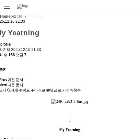
Home
갤러리
추천갤러리
25.12.16 21:33
y Yearning
리기리
2025.12.16 21:33
회 수
156
댓글
7
축키
Prev
이전 문서
Next
다음 문서
크게
작게
위로
아래로
댓글로 가기
첨부
.
.
.
My Yearning