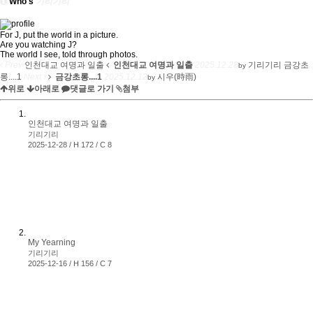
Who's
기리기리
For J, put the world in a picture.
Are you watching J?
The world I see, told through photos.
Prev
인천대교 여명과 일출
인천대교 여명과 일출
2025.12.28
기리기리
금강초
by
롱....1
Next
금강초롱....1
2025.12.12
시우(時雨)
by
위로
아래로
댓글로 가기
첨부
인천대교 여명과 일출
기리기리
2025-12-28 / H 172 / C 8
My Yearning
기리기리
2025-12-16 / H 156 / C 7